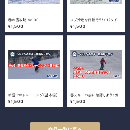
春の雪攻略 Vo.30
コブ滑走を目指そう！（１）タイミ
ング
¥1,500
¥1,500
新雪でのトレーニング（基本編）
春スキーの前に確認しよう！切り
替え
¥1,500
¥1,500
商品一覧に戻る