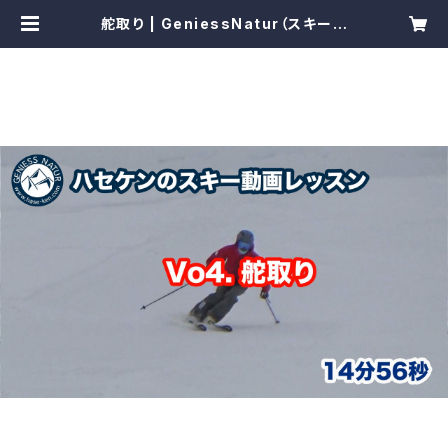
舵取り | GeniessNatur（スキース
クール ゲニース ナトゥーア）