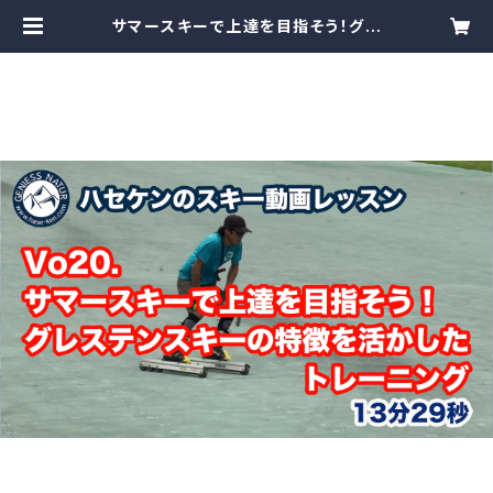
サマースキーで上達を目指そう！グレ
ステンスキーの特徴を活かしたトレー
ニング Vo.20 | GeniessNatur（ス
キースクール ゲニース ナトゥーア）