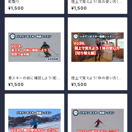
舵取り
陸上で覚えよう！体の使い方（舵
取り編）Vo.35
¥1,500
¥1,500
春スキーの前に確認しよう！舵取
陸上で覚えよう！体の使い方（切
り
り替え編）Vo.36
¥1,500
¥1,500